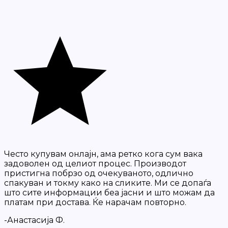
Често купувам онлајн, ама ретко кога сум вака
задоволен од целиот процес. Производот
пристигна побрзо од очекуваното, одлично
спакуван и токму како на сликите. Ми се допаѓа
што сите информации беа јасни и што можам да
платам при достава. Ќе нарачам повторно.
-Анастасија Ф.