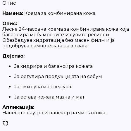
Опис
Намена:
Крема за комбинирана кожа
Опис:
Лесна 24-часовна крема за комбинирана кожа која
балансира меѓу мрсните и сувите региони.
Обезбедува хидратација без масен филм и ја
подобрува рамнотежата на кожата.
Дејство:
Ја хидрира и балансира кожата
Ја регулира продукцијата на себум
Ја смирува и освежува
Ја остава кожата мазна и мат
Апликација:
Нанесете наутро и навечер на чиста кожа.