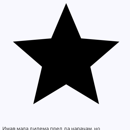
Имав мала дилема пред да нарачам, но