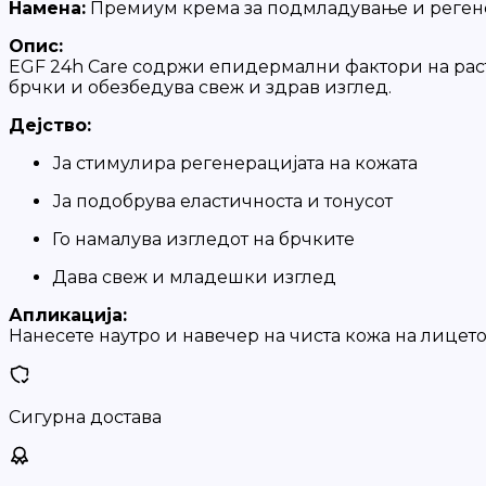
Намена:
Премиум крема за подмладување и реген
Опис:
EGF 24h Care содржи епидермални фактори на раст (
брчки и обезбедува свеж и здрав изглед.
Дејство:
Ја стимулира регенерацијата на кожата
Ја подобрува еластичноста и тонусот
Го намалува изгледот на брчките
Дава свеж и младешки изглед
Апликација:
Нанесете наутро и навечер на чиста кожа на лицето,
Сигурна достава