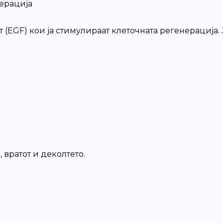
ерација
EGF) кои ја стимулираат клеточната регенерација. Ј
 вратот и деколтето.