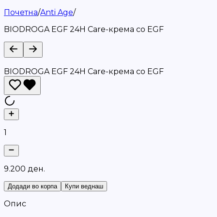
Почетна
/
Anti Age
/
BIODROGA EGF 24H Care-крема со EGF
BIODROGA EGF 24H Care-крема со EGF
1
9
.
2
0
0
д
е
н
.
Додади во корпа
Купи веднаш
Опис