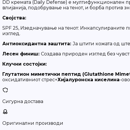
DD кремата (Daily Defense) е мултифункционален 
влијанија, подобрување на тенот, и борба против з
Својства:
SPF 25, Изедначување на тенот: Инкапсулираните 
изглед.
Антиоксидантна заштита:
Ја штити кожата од шт
Лесен финиш:
Создава природен изглед без чувств
Клучни состојки:
Глутатион миметички пептид (Glutathione Mimeti
оксидативниот стрес+
Хијалуронска киселина
-ов
Сигурна достава
Оригинални производи