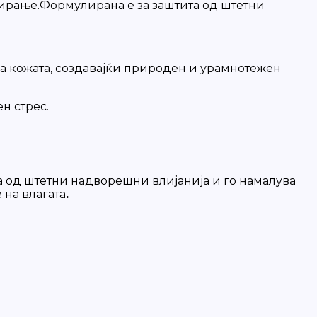
нирање.Формулирана е за заштита од штетни
а кожата, создавајќи природен и урамнотежен
н стрес.
а од штетни надворешни влијанија и го намалува
 на влагата
.