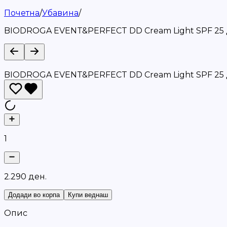
Почетна
/
Убавина
/
BIODROGA EVENT&PERFECT DD Cream Light SPF 25 
BIODROGA EVENT&PERFECT DD Cream Light SPF 25 
1
2
.
2
9
0
д
е
н
.
Додади во корпа
Купи веднаш
Опис