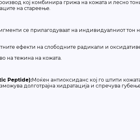
производ кој комбинира грижа на кожата и лесно то
наците на стареење.
пигменти се прилагодуваат на индивидуалниот тон н
етните ефекти на слободните радикали и оксидативе
о на тежина на кожата.
c Peptide):
Моќен антиоксиданс кој го штити кожат
озможува долготрајна хидратација и спречува губење