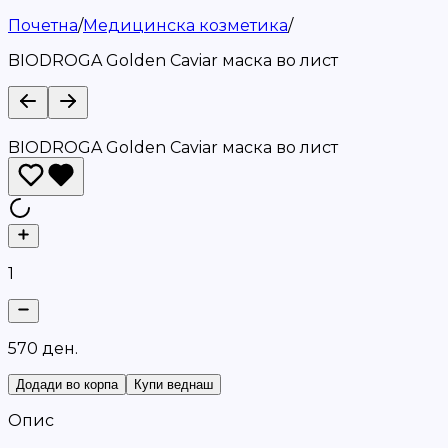
Почетна
/
Медицинска козметика
/
BIODROGA Golden Caviar маска во лист
BIODROGA Golden Caviar маска во лист
1
5
7
0
д
е
н
.
Додади во корпа
Купи веднаш
Опис