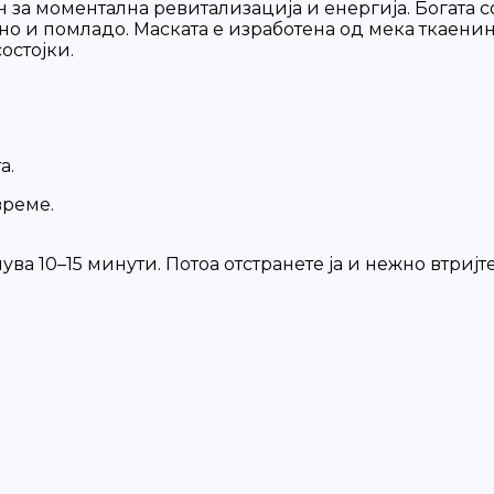
н за моментална ревитализација и енергија. Богата с
јно и помладо. Маската е изработена од мека ткаени
остојки.
а.
време.
ува 10–15 минути. Потоа отстранете ја и нежно втријт