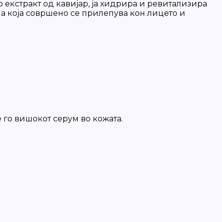
о екстракт од кавијар, ја хидрира и ревитализира
на која совршено се прилепува кон лицето и
е го вишокот серум во кожата.