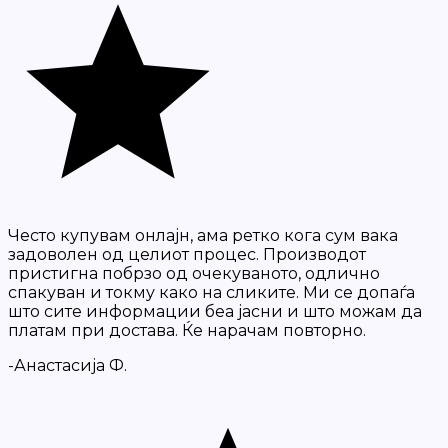
Често купувам онлајн, ама ретко кога сум вака
задоволен од целиот процес. Производот
пристигна побрзо од очекуваното, одлично
спакуван и токму како на сликите. Ми се допаѓа
што сите информации беа јасни и што можам да
платам при достава. Ќе нарачам повторно.
-Анастасија Ф.