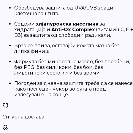
Обезбедува заштита од UVA/UVB зраци +
клеточна заштита.
Содржи
хијалуронска киселина
за
хидратација и
Anti-Ox Complex
(витамин C, E +
B3) за заштита од слободни радикали.
Брзо се впива, оставајќи кожата мазна без
липка финиш.
Формула без минерално масло, без парабени,
без PEG, без силикони, без бои, без
животински состојки и без ароми.
Погоден за дневна заштита, треба да се нанесе
како последен чекор во рутата пред
излегување на сонце.
Сигурна достава