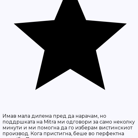
Имав мала дилема пред да нарачам, но
поддршката на Mitra ми одговори за само неколку
минути и ми помогна да го изберам вистинскиот
производ. Кога пристигна, беше во перфектна