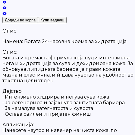
Додади во корпа
Купи веднаш
Опис
Намена: Богата 24-часовна крема за хидратација
Опис:
Богата и кремаста формула која нуди интензивна
нега и хидратација за сува и дехидрирана кожа. Ја
обновува липидната бариера, ја прави кожата
мазна и еластична, и ѝ дава чувство на удобност во
текот на целиот ден.
Дејство:
• Интензивно хидрира и негува сува кожа
• Ја регенерира и зајакнува заштитната бариера
• Ја намалува затегнатоста и сувоста
• Оставa свилен и пријатен финиш
Апликација:
Нанесете наутро и навечер на чиста кожа, по