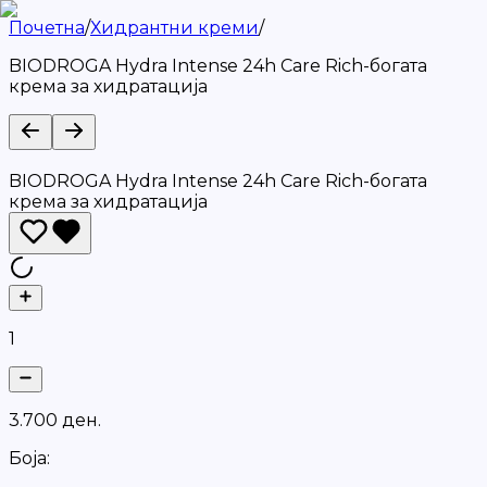
Почетна
/
Хидрантни креми
/
BIODROGA Hydra Intense 24h Care Rich-богата
крема за хидратација
BIODROGA Hydra Intense 24h Care Rich-богата
крема за хидратација
1
3
.
7
0
0
д
е
н
.
Боја: