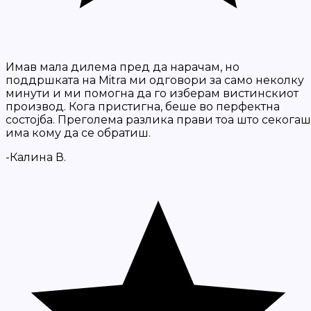
Имав мала дилема пред да нарачам, но
поддршката на Mitra ми одговори за само неколку
минути и ми помогна да го изберам вистинскиот
производ. Кога пристигна, беше во перфектна
состојба. Преголема разлика прави тоа што секогаш
има кому да се обратиш.
-Калина В.