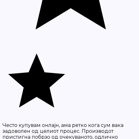
Често купувам онлајн, ама ретко кога сум вака
задоволен од целиот процес. Производот
пристигна побрзо од очекуваното, одлично