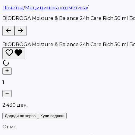
Почетна
/
Медицинска козметика
/
BIODROGA Moisture & Balance 24h Care Rich 50 ml Б
BIODROGA Moisture & Balance 24h Care Rich 50 ml Б
1
2
.
4
3
0
д
е
н
.
Додади во корпа
Купи веднаш
Опис