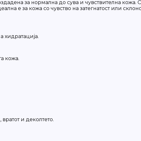
 создадена за нормална до сува и чувствителна кожа.
деална е за кожа со чувство на затегнатост или склон
а хидратација.
а кожа.
 вратот и деколтето.