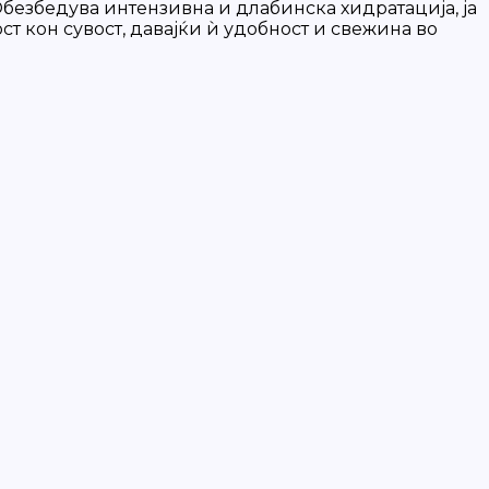
 Обезбедува интензивна и длабинска хидратација, ја
ост кон сувост, давајќи ѝ удобност и свежина во