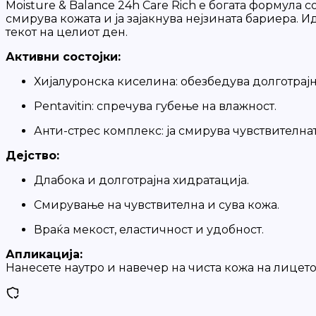
Moisture & Balance 24h Care Rich е богата формула
смирува кожата и ја зајакнува нејзината бариера. И
текот на целиот ден.
Активни состојки:
Хијалуронска киселина: обезбедува долготрајн
Pentavitin: спречува губење на влажност.
Анти-стрес комплекс: ја смирува чувствителнат
Дејство:
Длабока и долготрајна хидратација.
Смирување на чувствителна и сува кожа.
Враќа мекост, еластичност и удобност.
Апликација:
Нанесете наутро и навечер на чиста кожа на лицето,