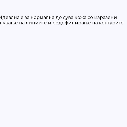
 Идеална е за нормална до сува кожа со изразени
олнување на линиите и редефинирање на контурите