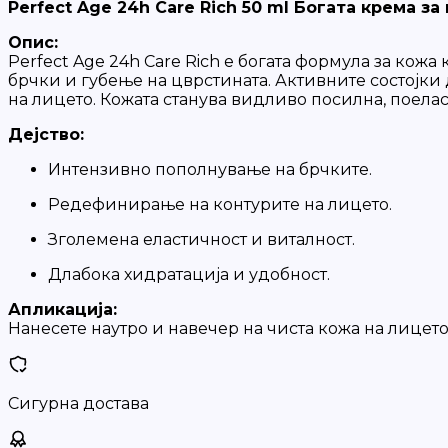
Perfect Age 24h Care Rich 50 ml Богата крема 
Опис:
Perfect Age 24h Care Rich е богата формула за кожа
брчки и губење на цврстината. Активните состојк
на лицето. Кожата станува видливо посилна, поелас
Дејство:
Интензивно пополнување на брчките.
Редефинирање на контурите на лицето.
Зголемена еластичност и виталност.
Длабока хидратација и удобност.
Апликација:
Нанесете наутро и навечер на чиста кожа на лицето,
Сигурна достава