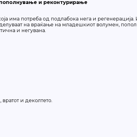
за пополнување и реконтурирање
 која има потреба од подлабока нега и регенерација.
и делуваат на враќање на младешкиот волумен, поп
тична и негувана.
 вратот и деколтето.