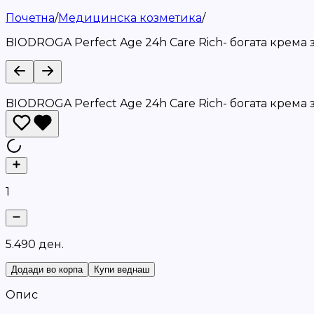
Почетна
/
Медицинска козметика
/
BIODROGA Perfect Age 24h Care Rich- богата крема
BIODROGA Perfect Age 24h Care Rich- богата крема
1
5
.
4
9
0
д
е
н
.
Додади во корпа
Купи веднаш
Опис