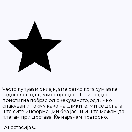
Често купувам онлајн, ама ретко кога сум вака
задоволен од целиот процес. Производот
пристигна побрзо од очекуваното, одлично
спакуван и токму како на сликите. Ми се допаѓа
што сите информации беа јасни и што можам да
платам при достава. Ќе нарачам повторно.
-Анастасија Ф.