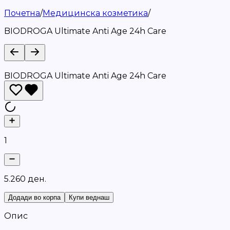
Почетна
/
Медицинска козметика
/
BIODROGA Ultimate Anti Age 24h Care
BIODROGA Ultimate Anti Age 24h Care
1
5
.
2
6
0
д
е
н
.
Додади во корпа
Купи веднаш
Опис