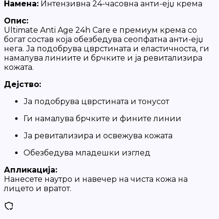
Намена:
Интензивна 24-часовна анти-ејџ крема
Опис:
Ultimate Anti Age 24h Care е премиум крема со
богат состав која обезбедува сеопфатна анти-ејџ
нега. Ја подобрува цврстината и еластичноста, ги
намалува линиите и брчките и ја ревитализира
кожата.
Дејство:
Ја подобрува цврстината и тонусот
Ги намалува брчките и фините линии
Ја ревитализира и освежува кожата
Обезбедува младешки изглед
Апликација:
Нанесете наутро и навечер на чиста кожа на
лицето и вратот.