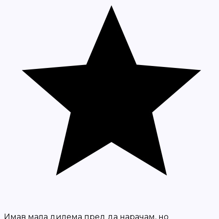
Имав мала дилема пред да нарачам, но