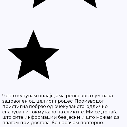
Често купувам онлајн, ама ретко кога сум вака
задоволен од целиот процес. Производот
пристигна побрзо од очекуваното, одлично
спакуван и токму како на сликите. Ми се допаѓа
што сите информации беа јасни и што можам да
платам при достава. Ќе нарачам повторно.