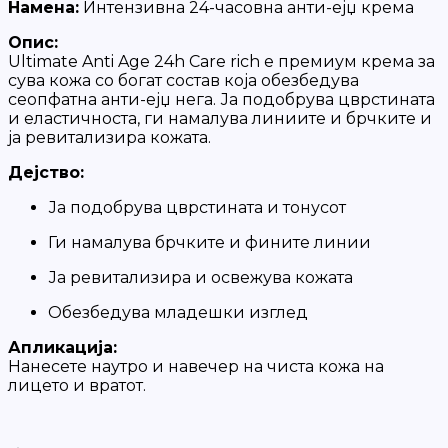
Намена:
Интензивна 24-часовна анти-ејџ крема
Опис:
Ultimate Anti Age 24h Care rich е премиум крема за
сува кожа со богат состав која обезбедува
сеопфатна анти-ејџ нега. Ја подобрува цврстината
и еластичноста, ги намалува линиите и брчките и
ја ревитализира кожата.
Дејство:
Ја подобрува цврстината и тонусот
Ги намалува брчките и фините линии
Ја ревитализира и освежува кожата
Обезбедува младешки изглед
Апликација:
Нанесете наутро и навечер на чиста кожа на
лицето и вратот.