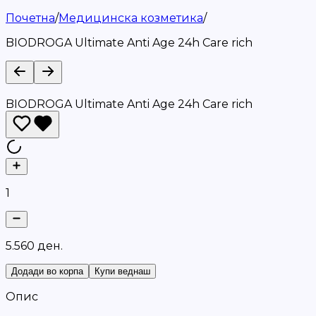
Почетна
/
Медицинска козметика
/
BIODROGA Ultimate Anti Age 24h Care rich
BIODROGA Ultimate Anti Age 24h Care rich
1
5
.
5
6
0
д
е
н
.
Додади во корпа
Купи веднаш
Опис