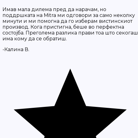
Имав мала дилема пред да нарачам, но
поддршката на Mitra ми одговори за само неколку
минути и ми помогна да го изберам вистинскиот
производ. Кога пристигна, беше во перфектна
состојба. Преголема разлика прави тоа што секогаш
има кому да се обратиш.
-Калина В.