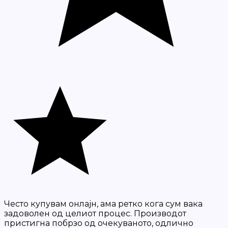
Често купувам онлајн, ама ретко кога сум вака
задоволен од целиот процес. Производот
пристигна побрзо од очекуваното, одлично