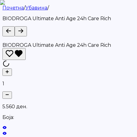
Почетна
/
Убавина
/
BIODROGA Ultimate Anti Age 24h Care Rich
BIODROGA Ultimate Anti Age 24h Care Rich
1
5
.
5
6
0
д
е
н
.
Боја: