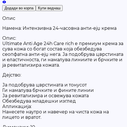
Додади во корпа
Купи веднаш
Опис
Намена: Интензивна 24-часовна анти-ејџ крема
Опис:
Ultimate Anti Age 24h Care rich е премиум крема за
сува кожа со богат состав која обезбедува
сеопфатна анти-ејџ нега. Ја подобрува цврстината
и еластичноста, ги намалува линиите и брчките и
ја ревитализира кожата.
Дејство:
Ја подобрува цврстината и тонусот
Ги намалува брчките и фините линии
Ја ревитализира и освежува кожата
Обезбедува младешки изглед
Апликација:
Нанесете наутро и навечер на чиста кожа на
лицето и вратот.