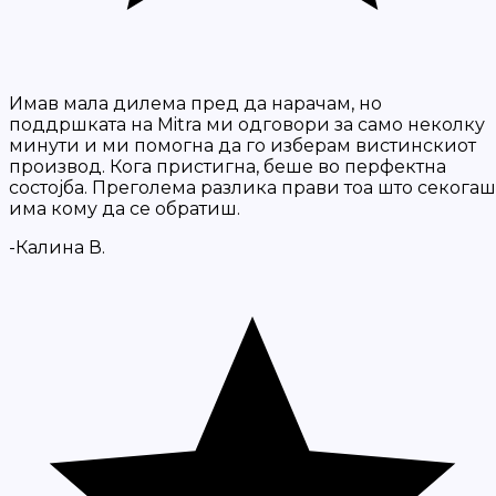
Имав мала дилема пред да нарачам, но
поддршката на Mitra ми одговори за само неколку
минути и ми помогна да го изберам вистинскиот
производ. Кога пристигна, беше во перфектна
состојба. Преголема разлика прави тоа што секогаш
има кому да се обратиш.
-Калина В.