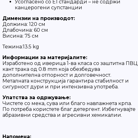
Усогласено со Е1 стандарди – не содржи
канцерогени супстанции
Димензии на производот:
Должина: 120 см
Длабочина: 60 см
Висина: 75 см
Тежина:13.5 kg
Информации за материјалите:
Изработено од иверица 1-ва класа со заштитна ПВЦ
кант трака од 0.8 mm која обезбедува
дополнителна отпорност и долговечност.
Металната конструкција гарантира стабилност и
сигурност дури и при интензивна употреба.
Упатства за одржување:
Чистете со мека, сува или благо навлажнета крпа.
По потреба користете благ детергент. Избегнувајте
абразивни средства и агресивни хемикалии.
Напомена: