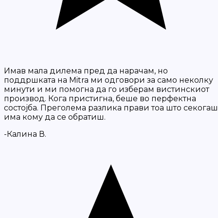
Имав мала дилема пред да нарачам, но
поддршката на Mitra ми одговори за само неколку
минути и ми помогна да го изберам вистинскиот
производ. Кога пристигна, беше во перфектна
состојба. Преголема разлика прави тоа што секогаш
има кому да се обратиш.
-Калина В.