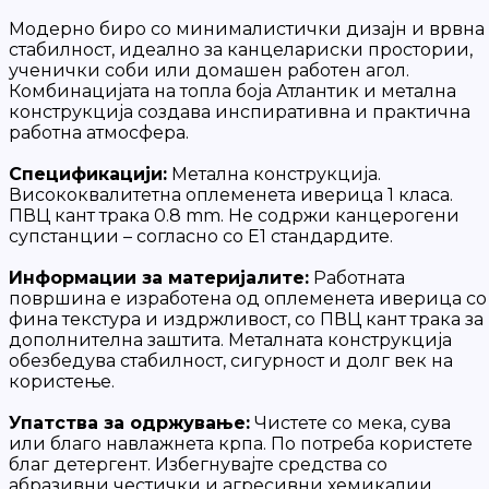
Модерно биро со минималистички дизајн и врвна
стабилност, идеално за канцелариски простории,
ученички соби или домашен работен агол.
Комбинацијата на топла боја Атлантик и метална
конструкција создава инспиративна и практична
работна атмосфера.
Спецификацији:
Метална конструкција.
Висококвалитетна оплеменета иверица 1 класа.
ПВЦ кант трака 0.8 mm. Не содржи канцерогени
супстанции – согласно со E1 стандардите.
Информации за материјалите:
Работната
површина е изработена од оплеменета иверица со
фина текстура и издржливост, со ПВЦ кант трака за
дополнителна заштита. Металната конструкција
обезбедува стабилност, сигурност и долг век на
користење.
Упатства за одржување:
Чистете со мека, сува
или благо навлажнета крпа. По потреба користете
благ детергент. Избегнувајте средства со
абразивни честички и агресивни хемикалии.