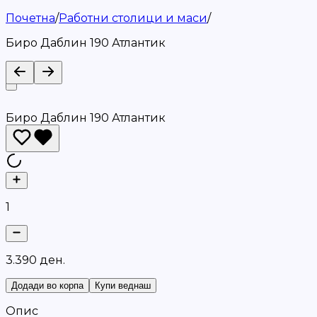
Почетна
/
Работни столици и маси
/
Биро Даблин 190 Атлантик
Биро Даблин 190 Атлантик
1
3
.
3
9
0
д
е
н
.
Додади во корпа
Купи веднаш
Опис