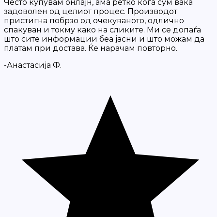
Често купувам онлајн, ама ретко кога сум вака
задоволен од целиот процес. Производот
пристигна побрзо од очекуваното, одлично
спакуван и токму како на сликите. Ми се допаѓа
што сите информации беа јасни и што можам да
платам при достава. Ќе нарачам повторно.
-Анастасија Ф.