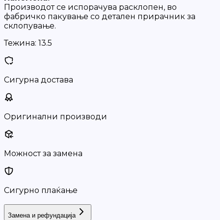
Производот се испорачува расклопен, во
фабричко пакување со детален прирачник за
склопување.
Тежина:
13.5
Сигурна достава
Оригинални производи
Можност за замена
Сигурно плаќање
Замена и рефундација