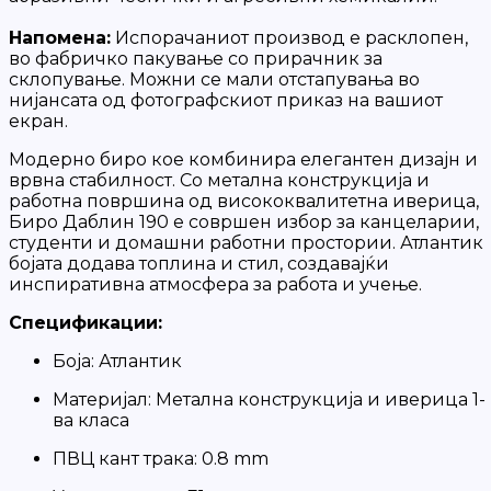
Напомена:
Испорачаниот производ е расклопен,
во фабричко пакување со прирачник за
склопување. Можни се мали отстапувања во
нијансата од фотографскиот приказ на вашиот
екран.
Модерно биро кое комбинира елегантен дизајн и
врвна стабилност. Со метална конструкција и
работна површина од висококвалитетна иверица,
Биро Даблин 190 е совршен избор за канцеларии,
студенти и домашни работни простории. Атлантик
бојата додава топлина и стил, создавајќи
инспиративна атмосфера за работа и учење.
Спецификации:
Боја: Атлантик
Материјал: Метална конструкција и иверица 1-
ва класа
ПВЦ кант трака: 0.8 mm