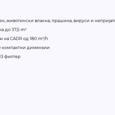
лен, животински влакна, прашина, вируси и неприја
а до 37,5 m²
и на CADR од 180 m³/h
те компактни димензии
13 филтер