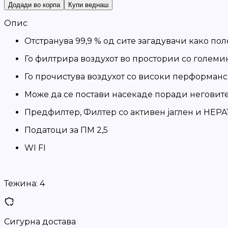
Додади во корпа
Купи веднаш
Опис
Отстранува 99,9 % од сите загадувачи како по
Го филтрира воздухот во простории со големин
Го прочистува воздухот со високи перформанс
Може да се постави насекаде поради негови
Предфилтер, Филтер со активен јаглен и HEPA
Податоци за ПМ 2,5
WI FI
Тежина:
4
Сигурна достава