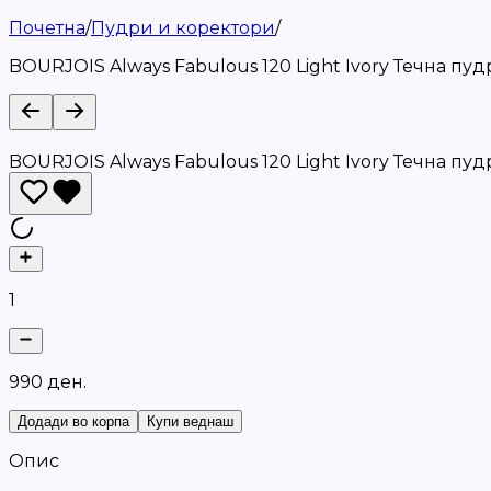
Почетна
/
Пудри и коректори
/
BOURJOIS Always Fabulous 120 Light Ivory Течна пуд
BOURJOIS Always Fabulous 120 Light Ivory Течна пуд
1
9
9
0
д
е
н
.
Додади во корпа
Купи веднаш
Опис