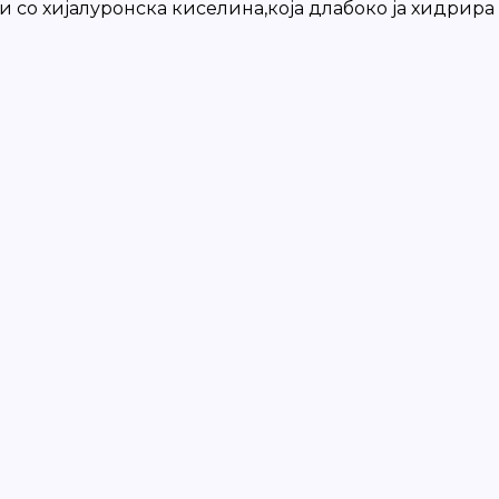
 со хијалуронска киселина,која длабоко ја хидрира к