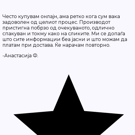
Често купувам онлајн, ама ретко кога сум вака
задоволен од целиот процес. Производот
пристигна побрзо од очекуваното, одлично
спакуван и токму како на сликите. Ми се допаѓа
што сите информации беа јасни и што можам да
платам при достава. Ќе нарачам повторно.
-Анастасија Ф.