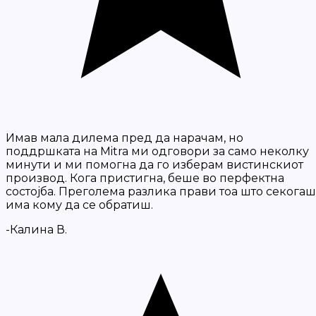
Имав мала дилема пред да нарачам, но
поддршката на Mitra ми одговори за само неколку
минути и ми помогна да го изберам вистинскиот
производ. Кога пристигна, беше во перфектна
состојба. Преголема разлика прави тоа што секогаш
има кому да се обратиш.
-Калина В.