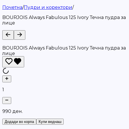
Почетна
/
Пудри и коректори
/
BOURJOIS Always Fabulous 125 Ivory Течна пудра за
лице
BOURJOIS Always Fabulous 125 Ivory Течна пудра за
лице
1
9
9
0
д
е
н
.
Додади во корпа
Купи веднаш