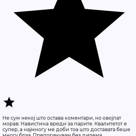
Не сум некој што остава коментари, но овојпат
морав. Навистина вреди за парите. Квалитетот е
супер, а најмногу ме доби тоа што доставата беше
многу брза. Препорачувам без дилема.