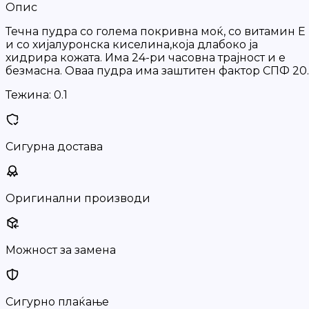
Опис
Течна пудра со голема покривна моќ, со витамин Е
и со хијалуронска киселина,која длабоко ја
хидрира кожата. Има 24-ри часовна трајност и е
безмасна. Оваа пудра има заштитен фактор СПФ 20.
Тежина:
0.1
Сигурна достава
Оригинални производи
Можност за замена
Сигурно плаќање