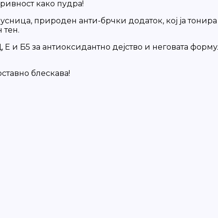
кривност како пудра!
брусница, природен анти-брчки додаток, кој ја тонир
 тен.
Е и Б5 за антиоксидантно дејство и неговата форму
оставно блескава!