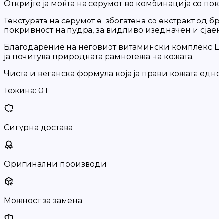
Откријте ја моќта на серумот во комбинација со по
Текстурата на серумот е збогатена со екстракт од 
покривност на пудра, за видливо изедначен и сјаен
Благодарение на неговиот витамински комплекс Ц, 
ја почитува природната рамнотежа на кожата.
Чиста и веганска формула која ја прави кожата едн
Тежина:
0.1
Сигурна достава
Оригинални производи
Можност за замена