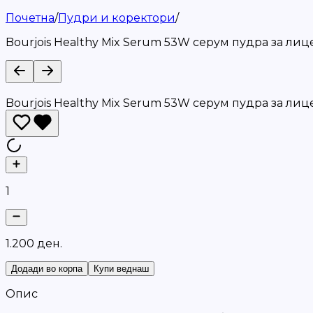
Почетна
/
Пудри и коректори
/
Bourjois Healthy Mix Serum 53W серум пудра за лиц
Bourjois Healthy Mix Serum 53W серум пудра за лиц
1
1
.
2
0
0
д
е
н
.
Додади во корпа
Купи веднаш
Опис