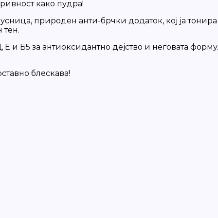
кривност како пудра!
брусница, природен анти-брчки додаток, кој ја тонир
 тен.
Е и Б5 за антиоксидантно дејство и неговата форму
оставно блескава!