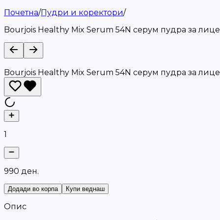
Почетна
/
Пудри и коректори
/
Bourjois Healthy Mix Serum 54N серум пудра за лице
Bourjois Healthy Mix Serum 54N серум пудра за лице
1
9
9
0
д
е
н
.
Додади во корпа
Купи веднаш
Опис