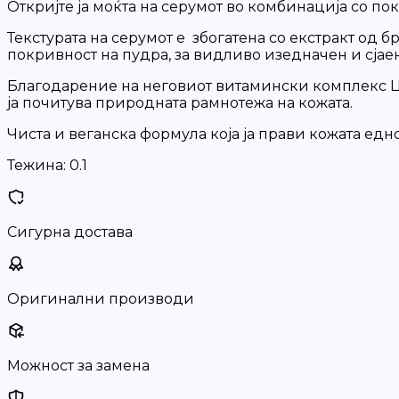
Откријте ја моќта на серумот во комбинација со по
Текстурата на серумот е збогатена со екстракт од 
покривност на пудра, за видливо изедначен и сјаен
Благодарение на неговиот витамински комплекс Ц, 
ја почитува природната рамнотежа на кожата.
Чиста и веганска формула која ја прави кожата едн
Тежина:
0.1
Сигурна достава
Оригинални производи
Можност за замена