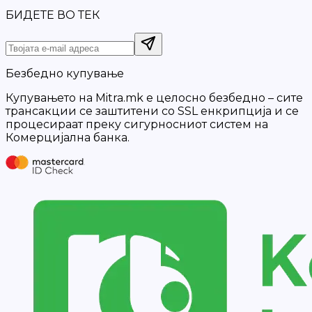
БИДЕТЕ ВО ТЕК
Безбедно купување
Купувањето на Mitra.mk е целосно безбедно – сите
трансакции се заштитени со SSL енкрипција и се
процесираат преку сигурносниот систем на
Комерцијална банка.