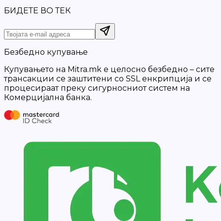
БИДЕТЕ ВО ТЕК
Безбедно купување
Купувањето на Mitra.mk е целосно безбедно – сите
трансакции се заштитени со SSL енкрипција и се
процесираат преку сигурносниот систем на
Комерцијална банка.