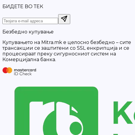
БИДЕТЕ ВО ТЕК
Безбедно купување
Купувањето на Mitra.mk е целосно безбедно – сите
трансакции се заштитени со SSL енкрипција и се
процесираат преку сигурносниот систем на
Комерцијална банка.