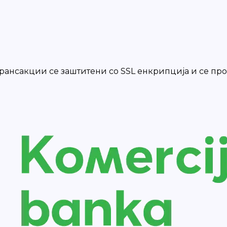
 трансакции се заштитени со SSL енкрипција и се п