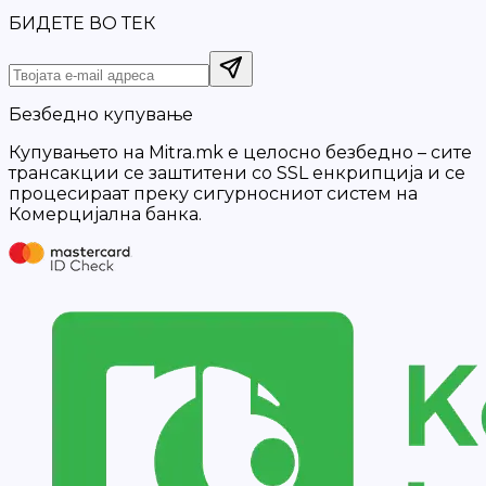
БИДЕТЕ ВО ТЕК
Безбедно купување
Купувањето на Mitra.mk е целосно безбедно – сите
трансакции се заштитени со SSL енкрипција и се
процесираат преку сигурносниот систем на
Комерцијална банка.