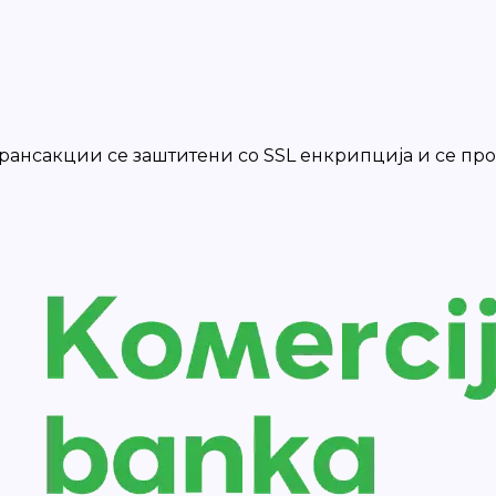
 трансакции се заштитени со SSL енкрипција и се п