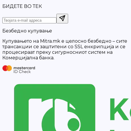
БИДЕТЕ ВО ТЕК
Безбедно купување
Купувањето на Mitra.mk е целосно безбедно – сите
трансакции се заштитени со SSL енкрипција и се
процесираат преку сигурносниот систем на
Комерцијална банка.