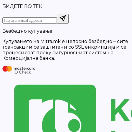
БИДЕТЕ ВО ТЕК
Безбедно купување
Купувањето на Mitra.mk е целосно безбедно – сите
трансакции се заштитени со SSL енкрипција и се
процесираат преку сигурносниот систем на
Комерцијална банка.