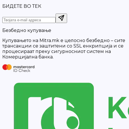
БИДЕТЕ ВО ТЕК
Безбедно купување
Купувањето на Mitra.mk е целосно безбедно – сите
трансакции се заштитени со SSL енкрипција и се
процесираат преку сигурносниот систем на
Комерцијална банка.