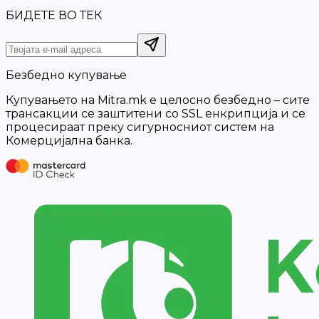
БИДЕТЕ ВО ТЕК
Безбедно купување
Купувањето на Mitra.mk е целосно безбедно – сите
трансакции се заштитени со SSL енкрипција и се
процесираат преку сигурносниот систем на
Комерцијална банка.