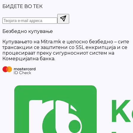
БИДЕТЕ ВО ТЕК
Безбедно купување
Купувањето на Mitra.mk е целосно безбедно – сите
трансакции се заштитени со SSL енкрипција и се
процесираат преку сигурносниот систем на
Комерцијална банка.