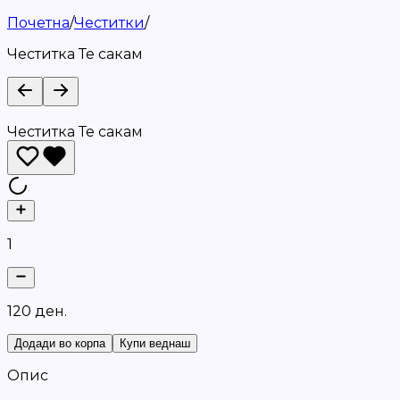
Почетна
/
Честитки
/
Честитка Те сакам
Честитка Те сакам
1
1
2
0
д
е
н
.
Додади во корпа
Купи веднаш
Опис