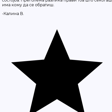
состојба. Преголема разлика прави тоа што секогаш
има кому да се обратиш.
-Калина В.