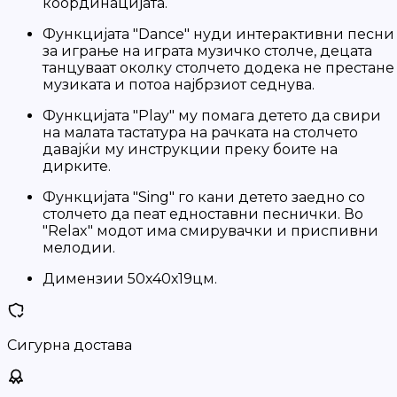
координацијата.
Функцијата "Dance" нуди интерактивни песни
за играње на играта музичко столче, децата
танцуваат околку столчето додека не престане
музиката и потоа најбрзиот седнува.
Функцијата "Play" му помага детето да свири
на малата тастатура на рачката на столчето
давајќи му инструкции преку боите на
дирките.
Функцијата "Sing" го кани детето заедно со
столчето да пеат едноставни песнички. Во
"Relax" модот има смирувачки и приспивни
мелодии.
Димензии 50х40х19цм.
Сигурна достава