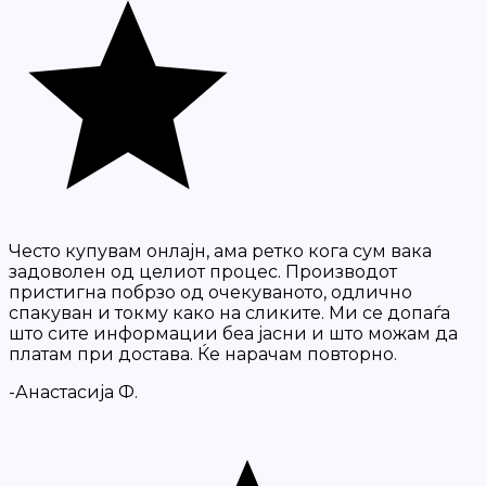
Често купувам онлајн, ама ретко кога сум вака
задоволен од целиот процес. Производот
пристигна побрзо од очекуваното, одлично
спакуван и токму како на сликите. Ми се допаѓа
што сите информации беа јасни и што можам да
платам при достава. Ќе нарачам повторно.
-Анастасија Ф.