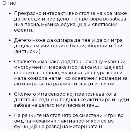
Опис
Прекрасно интерактивно столче на кое може
да се седи и кое денот го претвора во забава
низ песна, музика, едукација и светлосни
ефекти.
Детето може да одмара да пее и да си игра
додека ги учи првите букви, зборови и бои
(англиски).
Столчето има како додаток неколку музички
инструменти: марака (тропалка или шејкер),
стапчиња за тапан, музичка тастатура како и
мала конзола на тач со осветлени команди за
активирање на различни звуци и песни.
Столчето има сензор кој препознава кога
детето ќе седне и веднаш се активира и нуди
забава на детето низ песна и танц.
На рачките на столчето се сместени игри во
вид на механички активности кои се во
функција на развој на моториката и