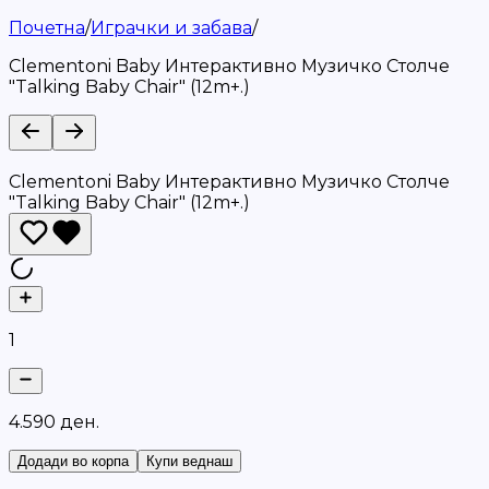
Почетна
/
Играчки и забава
/
Clementoni Baby Интерактивно Музичко Столче
"Talking Baby Chair" (12m+.)
Clementoni Baby Интерактивно Музичко Столче
"Talking Baby Chair" (12m+.)
1
4
.
5
9
0
д
е
н
.
Додади во корпа
Купи веднаш