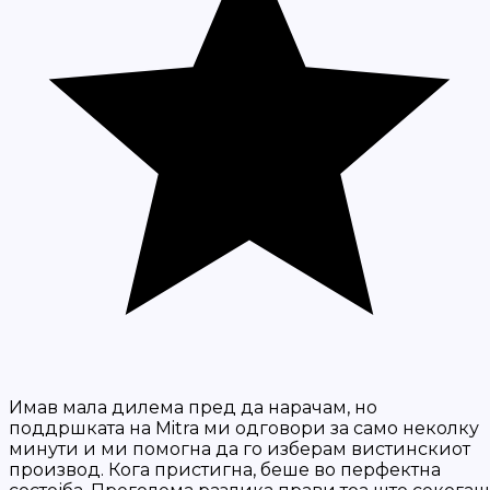
Имав мала дилема пред да нарачам, но
поддршката на Mitra ми одговори за само неколку
минути и ми помогна да го изберам вистинскиот
производ. Кога пристигна, беше во перфектна