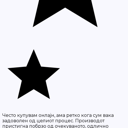
Често купувам онлајн, ама ретко кога сум вака
задоволен од целиот процес. Производот
пристигна побрзо од очекуваното, одлично