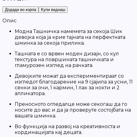
Додади во корпа
Купи веднаш
Опис
Модна Ташничка намемета за секоја Шик
девојка која ја крие тајната на перфектната
шминка за секоја прилика.
Ташната е со врвен моден дизајн, со кул
текстура на површината ташничката и
гламурозен изглед на рачката.
Девојките можат да експериментираат со
изгледот благодарение на 9 сјајила за усни, 11
сенки за очи, 1 кармин, 1 лак за нокти и 2
апликатора.
Преносното огледалце може секогаш да го
носите до вас и да ја проверуте состојбата на
вашата шминка.
Во функција на развој на креативноста и
кординацијата кај децата.