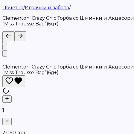
Почетна
/
Играчки и забава
/
Clementoni Crazy Chic Торба со Шминки и Акцесори
“Miss Trousse Bag”(6g+)
Clementoni Crazy Chic Торба со Шминки и Акцесори
“Miss Trousse Bag”(6g+)
1
2
.
0
9
0
д
е
н
.