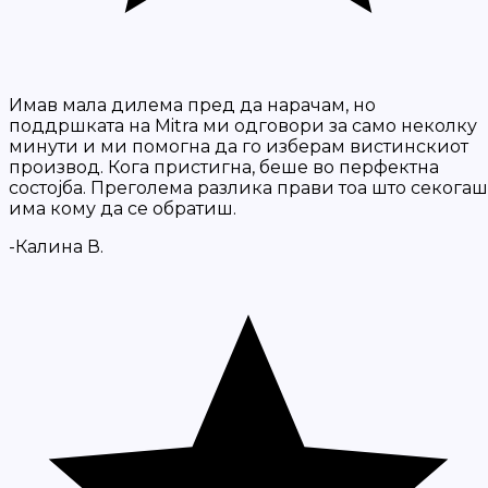
Имав мала дилема пред да нарачам, но
поддршката на Mitra ми одговори за само неколку
минути и ми помогна да го изберам вистинскиот
производ. Кога пристигна, беше во перфектна
состојба. Преголема разлика прави тоа што секогаш
има кому да се обратиш.
-Калина В.