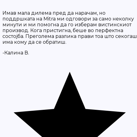
Имав мала дилема пред да нарачам, но
поддршката на Mitra ми одговори за само неколку
минути и ми помогна да го изберам вистинскиот
производ. Кога пристигна, беше во перфектна
состојба. Преголема разлика прави тоа што секогаш
има кому да се обратиш.
-Калина В.