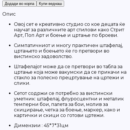
Додади во корпа
Купи веднаш
Опис
Овој сет е креативно студио со кое децата ќе
научат за различните арт стилови како Стрит
Арт, Поп Арт и боење и цртање по броеви.
Симпатичниот и многу практичен штафелај,
цртањето и боењето ќе го претвори во
вистинско задоволство.
Штафелајот може да се претвори во табла за
цртање која може вакумски да се прикачи на
стакло за полесно прецртување на цртежи и
слики.
Сетот содржи се потребно за вистински
уметник: штафелај, флуросцентни и металик
темперни бои, палета за бои, молив за
скицирање, четка за боење, маркер, како и
картички и скици со готови цртежи.
Димензии : 45*7*31цм