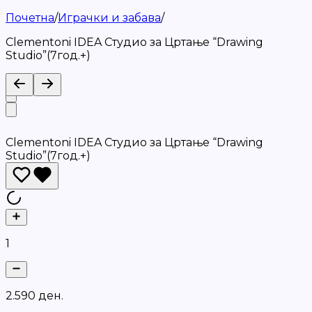
Почетна
/
Играчки и забава
/
Clementoni IDEA Студио за Цртање “Drawing
Studio”(7год.+)
Clementoni IDEA Студио за Цртање “Drawing
Studio”(7год.+)
1
2
.
5
9
0
д
е
н
.