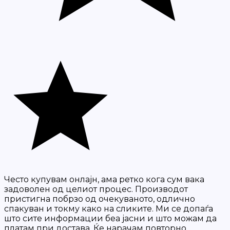
Често купувам онлајн, ама ретко кога сум вака
задоволен од целиот процес. Производот
пристигна побрзо од очекуваното, одлично
спакуван и токму како на сликите. Ми се допаѓа
што сите информации беа јасни и што можам да
платам при достава. Ќе нарачам повторно.