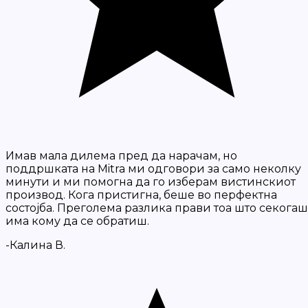
Имав мала дилема пред да нарачам, но
поддршката на Mitra ми одговори за само неколку
минути и ми помогна да го изберам вистинскиот
производ. Кога пристигна, беше во перфектна
состојба. Преголема разлика прави тоа што секогаш
има кому да се обратиш.
-Калина В.