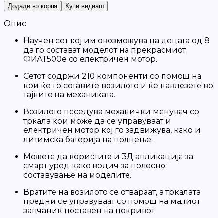
Додади во корпа
Купи веднаш
Опис
Научен сет кој им овозможува на децата од 8
да го состават моделот на прекрасмиот
ФИАТ500е со електричен мотор.
Сетот содржи 210 компоненти со помош на
кои ќе го сотавите возилото и ќе навлезете во
тајните на механиката.
Возилото поседува механички менувач со
тркала кои може да се управуваат и
електричен мотор кој го задвижува, како и
литимска батерија на полнење.
Можете да користите и 3Д апликација за
смарт уред како водич за полесно
составување на моделите.
Вратите на возилото се отвараат, а тркалата
предни се управуваат со помош на малиот
запчаник поставен на покривот