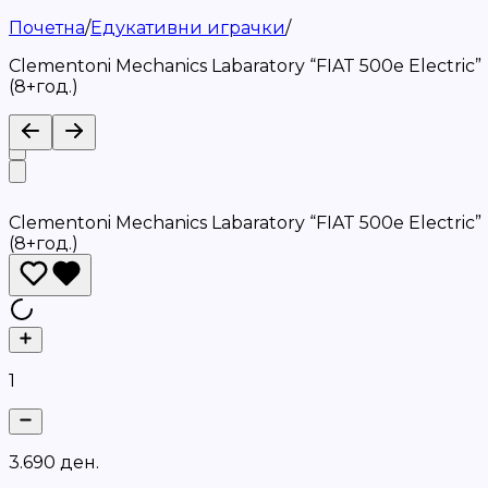
Почетна
/
Едукативни играчки
/
Clementoni Mechanics Labaratory “FIAT 500e Electric”
(8+год.)
Clementoni Mechanics Labaratory “FIAT 500e Electric”
(8+год.)
1
3
.
6
9
0
д
е
н
.