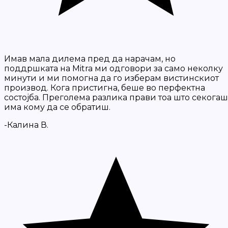
Имав мала дилема пред да нарачам, но
поддршката на Mitra ми одговори за само неколку
минути и ми помогна да го изберам вистинскиот
производ. Кога пристигна, беше во перфектна
состојба. Преголема разлика прави тоа што секогаш
има кому да се обратиш.
-Калина В.