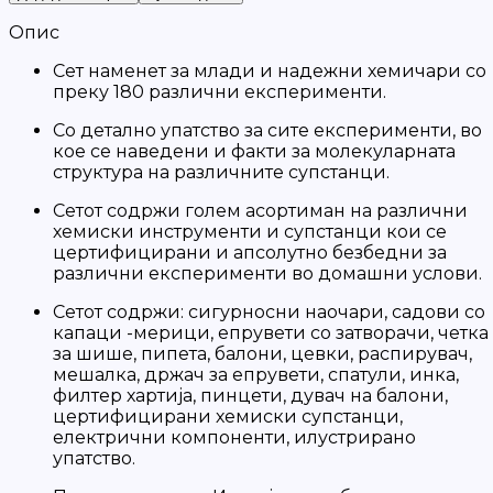
Опис
Сет наменет за млади и надежни хемичари со
преку 180 различни експерименти.
Со детално упатство за сите експерименти, во
кое се наведени и факти за молекуларната
структура на различните супстанци.
Сетот содржи голем асортиман на различни
хемиски инструменти и супстанци кои се
цертифицирани и апсолутно безбедни за
различни експерименти во домашни услови.
Сетот содржи: сигурносни наочари, садови со
капаци -мерици, епрувети со затворачи, четка
за шише, пипета, балони, цевки, распирувач,
мешалка, држач за епрувети, спатули, инка,
филтер хартија, пинцети, дувач на балони,
цертифицирани хемиски супстанци,
електрични компоненти, илустрирано
упатство.