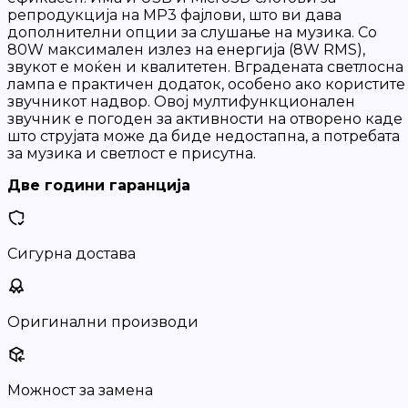
репродукција на MP3 фајлови, што ви дава
дополнителни опции за слушање на музика. Со
80W максимален излез на енергија (8W RMS),
звукот е моќен и квалитетен. Вградената светлосна
лампа е практичен додаток, особено ако користите
звучникот надвор. Овој мултифункционален
звучник е погоден за активности на отворено каде
што струјата може да биде недостапна, а потребата
за музика и светлост е присутна.
Две години гаранција
Сигурна достава
Оригинални производи
Можност за замена