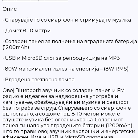
Опис
• Спарувајте го со смартфон и стримувајте музика
• Домет 8-10 метри
• Соларен панел за полнење на вградената батерија
(1200mAh)
• USB и MicroSD слот за репродукција на MP3
• 80W максимален излез на енергија – (8W RMS)
• Вградена светлосна лампа
Овој Bluetooth звучник со соларен панел и FM
радио е идеален за надворешна употреба и
кампување, обезбедувајќи ви музика и светлост
без потреба за струја. Спарувањето со смартфон е
едноставно, а со домет од 8-10 метри можете
слушате музика без ограничувања. Соларниот
панел ги напојува вградените батерии (1200mAh),
што го прави овој звучник еколошки и енергетски
ефикасен. Има и USB и MicroSD слотови за