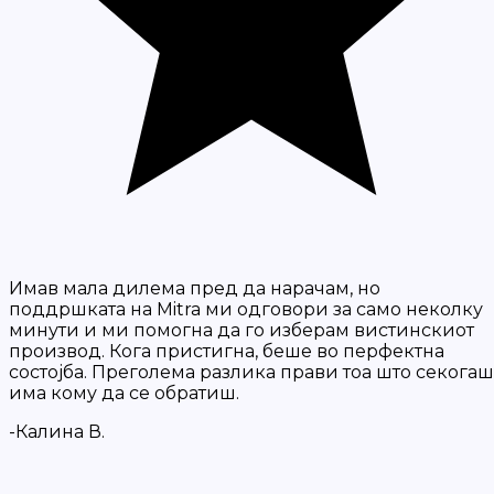
Имав мала дилема пред да нарачам, но
поддршката на Mitra ми одговори за само неколку
минути и ми помогна да го изберам вистинскиот
производ. Кога пристигна, беше во перфектна
состојба. Преголема разлика прави тоа што секогаш
има кому да се обратиш.
-Калина В.