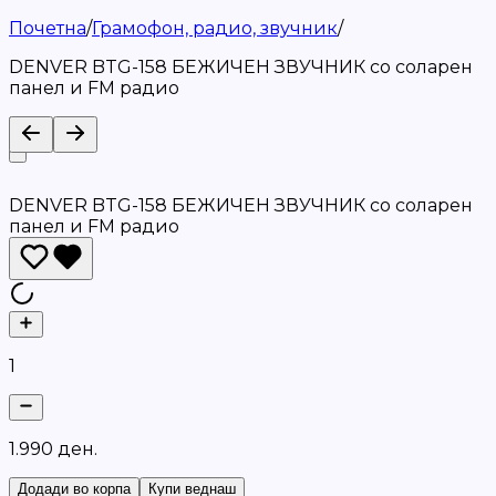
Почетна
/
Грамофон, радио, звучник
/
DENVER BTG-158 БЕЖИЧЕН ЗВУЧНИК со соларен
панел и FM радио
DENVER BTG-158 БЕЖИЧЕН ЗВУЧНИК со соларен
панел и FM радио
1
1
.
9
9
0
д
е
н
.
Додади во корпа
Купи веднаш