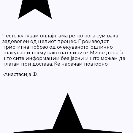
Често купувам онлајн, ама ретко кога сум вака
задоволен од целиот процес. Производот
пристигна побрзо од очекуваното, одлично
спакуван и токму како на сликите. Ми се допаѓа
што сите информации беа јасни и што можам да
платам при достава. Ќе нарачам повторно.
-Анастасија Ф.