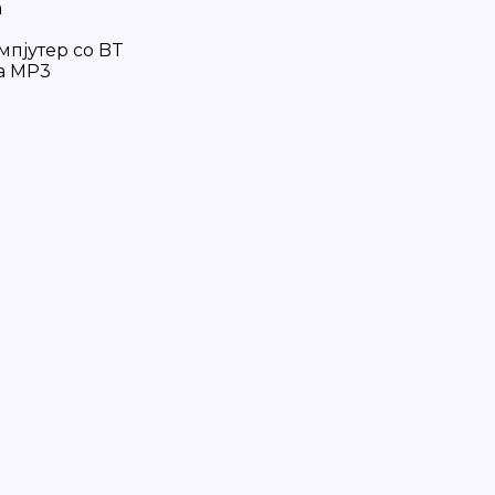
а
мпјутер со BT
на MP3