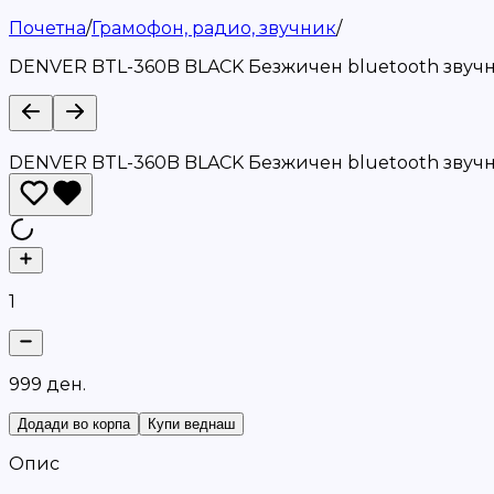
Почетна
/
Грамофон, радио, звучник
/
DENVER BTL-360B BLACK Безжичен bluetooth звучн
DENVER BTL-360B BLACK Безжичен bluetooth звучн
1
9
9
9
д
е
н
.
Додади во корпа
Купи веднаш
Опис