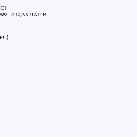
 QI
вот и тој се полни
кл.)