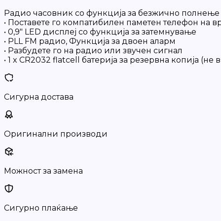
Радио часовник со функција за безжично полнење
• Поставете го компатибилен паметен телефон на вр
• 0,9″ LED дисплеј со функција за затемнување
• PLL FM радио, Функција за двоен аларм
• Разбудете го на радио или звучен сигнал
• 1 x CR2032 flatcell батерија за резервна копија (не в
Сигурна достава
Оригинални производи
Можност за замена
Сигурно плаќање