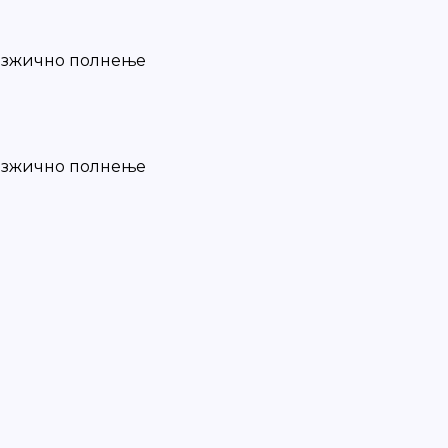
безжично полнење
безжично полнење