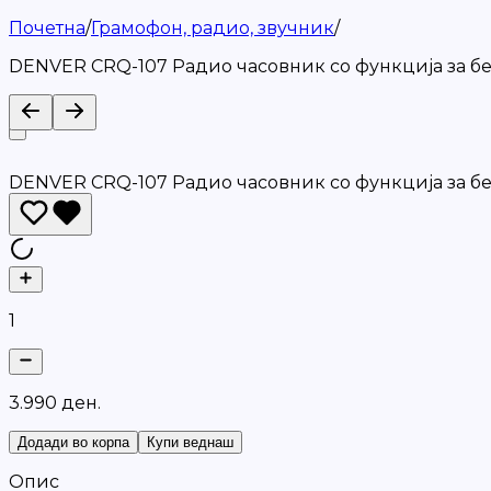
Почетна
/
Грамофон, радио, звучник
/
DENVER CRQ-107 Радио часовник со функција за 
DENVER CRQ-107 Радио часовник со функција за 
1
3
.
9
9
0
д
е
н
.
Додади во корпа
Купи веднаш
Опис