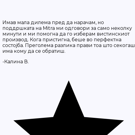
Имав мала дилема пред да нарачам, но
поддршката на Mitra ми одговори за само неколку
минути и ми помогна да го изберам вистинскиот
производ. Кога пристигна, беше во перфектна
состојба. Преголема разлика прави тоа што секогаш
има кому да се обратиш.
-Калина В.