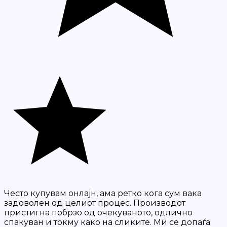
Често купувам онлајн, ама ретко кога сум вака
задоволен од целиот процес. Производот
пристигна побрзо од очекуваното, одлично
спакуван и токму како на сликите. Ми се допаѓа