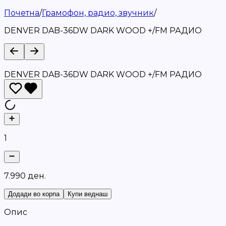
Почетна
/
Грамофон, радио, звучник
/
DENVER DAB-36DW DARK WOOD +/FM РАДИО
DENVER DAB-36DW DARK WOOD +/FM РАДИО
1
7
.
9
9
0
д
е
н
.
Додади во корпа
Купи веднаш
Опис