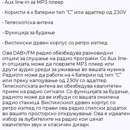
• Aux line-in за MP3 плеер
• Користи 4 x батерии тип “C” или адаптер од 230V
• Телескопска антена
• Функција за будење
• Вистински дрвен корпус со ретро изглед
Ова DAB+/FM радио обезбедува разновидни
опции за слушање на радио програми. Со Aux line-
in опцијата, може да поврзете MP3 плеер или
други аудио уреди за уживање во вашата музика.
Радиото може да работи на 4 батерии од тип “C”
или преку напојување од 230V со адаптер.
Телескопската антена ви обезбедува квалитетен
прием на радио сигнали. Со функцијата за будење,
радиото може да ве избуди со вашата омилена
радио станица. Вистинскиот дрвен корпус со
ретро изглед го прави ова радио стилски додаток
во вашето просторско опкружување. Ова е идеален
избор за љубителите на радио кои ценат
квалитетен звук и класичен дизајн.