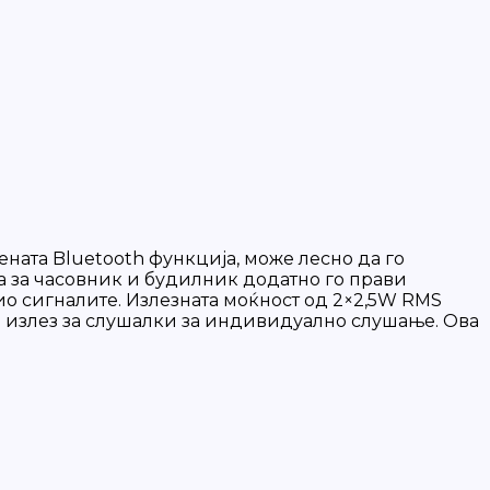
ата Bluetooth функција, може лесно да го
а за часовник и будилник додатно го прави
ио сигналите. Излезната моќност од 2×2,5W RMS
и излез за слушалки за индивидуално слушање. Ова