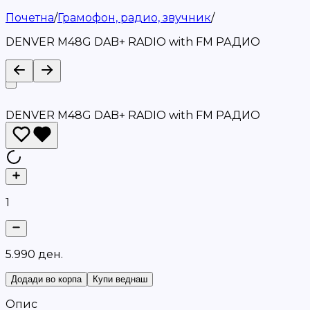
Почетна
/
Грамофон, радио, звучник
/
DENVER M48G DAB+ RADIO with FM РАДИО
DENVER M48G DAB+ RADIO with FM РАДИО
1
5
.
9
9
0
д
е
н
.
Додади во корпа
Купи веднаш
Опис