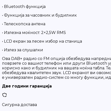
• Bluetooth функција
• Функција за часовник и будилник
• Телескопска антена
• Излезна моќност: 2×2,5W RMS
• LCD екран за лесен избор на станица
• Излез за слушалки
Ова DAB+ радио со FM опција обезбедува напредни
поврзете со вашиот телефон или други Bluetooth 
корисно како и будилник на вашата ноќна табла. Т
обезбедува квалитетен звук. LCD екранот ви овозм
е универзален радио-систем со многу функции, ид
Две години гаранција
Сигурна достава