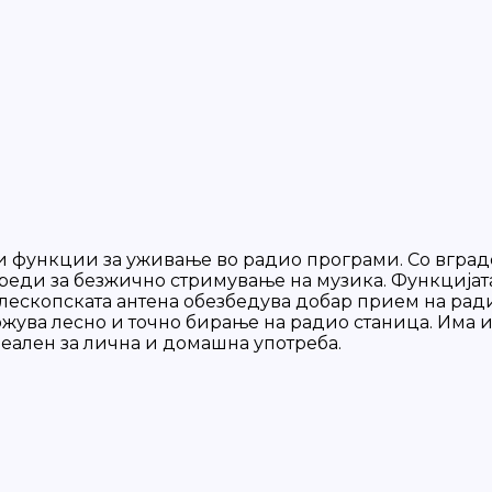
 функции за уживање во радио програми. Со вграден
уреди за безжично стримување на музика. Функцијат
елескопската антена обезбедува добар прием на рад
ожува лесно и точно бирање на радио станица. Има 
еален за лична и домашна употреба.