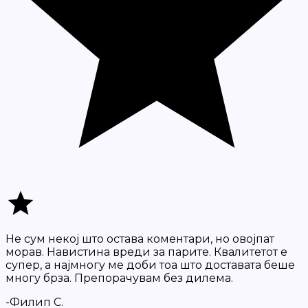
Не сум некој што остава коментари, но овојпат
морав. Навистина вреди за парите. Квалитетот е
супер, а најмногу ме доби тоа што доставата беше
многу брза. Препорачувам без дилема.
-Филип С.