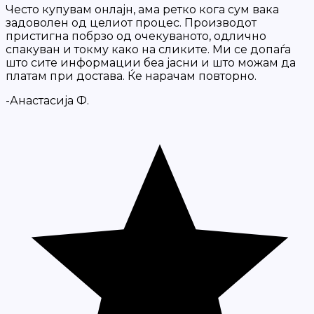
Често купувам онлајн, ама ретко кога сум вака
задоволен од целиот процес. Производот
пристигна побрзо од очекуваното, одлично
спакуван и токму како на сликите. Ми се допаѓа
што сите информации беа јасни и што можам да
платам при достава. Ќе нарачам повторно.
-Анастасија Ф.