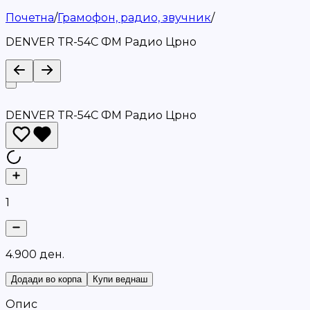
Почетна
/
Грамофон, радио, звучник
/
DENVER TR-54C ФМ Радио Црно
DENVER TR-54C ФМ Радио Црно
1
4
.
9
0
0
д
е
н
.
Додади во корпа
Купи веднаш
Опис