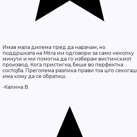
Имав мала дилема пред да нарачам, но
поддршката на Mitra ми одговори за само неколку
минути и ми помогна да го изберам вистинскиот
производ. Кога пристигна, беше во перфектна
состојба. Преголема разлика прави тоа што секогаш
има кому да се обратиш.
-Калина В.