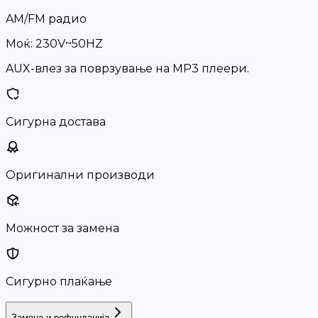
AM/FM радио
Моќ: 230V~50HZ
AUX-влез за поврзување на MP3 плеери.
Сигурна достава
Оригинални производи
Можност за замена
Сигурно плаќање
Замена и рефундација