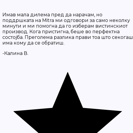
Имав мала дилема пред да нарачам, но
поддршката на Mitra ми одговори за само неколку
минути и ми помогна да го изберам вистинскиот
производ. Кога пристигна, беше во перфектна
состојба. Преголема разлика прави тоа што секогаш
има кому да се обратиш.
-Калина В.