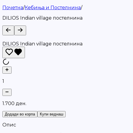
Почетна
/
Кебиња и Постелнина
/
DILIOS Indian village постелнина
DILIOS Indian village постелнина
1
1
.
7
0
0
д
е
н
.
Додади во корпа
Купи веднаш
Опис