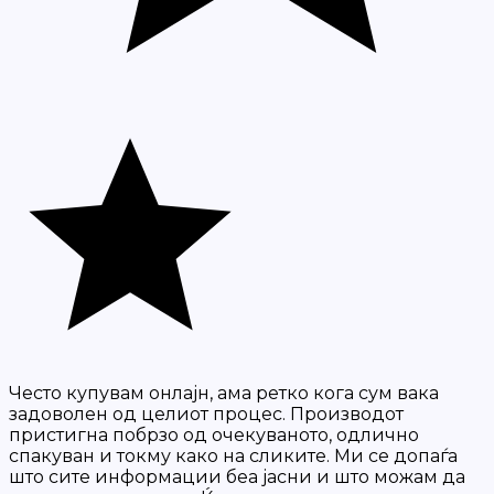
Често купувам онлајн, ама ретко кога сум вака
задоволен од целиот процес. Производот
пристигна побрзо од очекуваното, одлично
спакуван и токму како на сликите. Ми се допаѓа
што сите информации беа јасни и што можам да