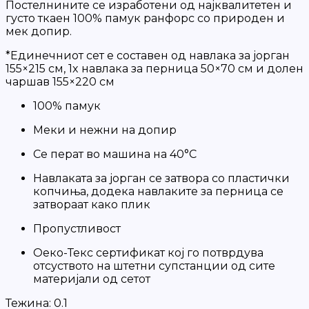
Постелнините се изработени од најквалитетен и
густо ткаен 100% памук ранфорс со природен и
мек допир.
*Единечниот сет е составен од навлака за јорган
155×215 cм, 1x навлака за перница 50×70 см и долен
чаршав 155×220 cм
100% памук
Меки и нежни на допир
Се перат во машина на 40°C
Навлаката за јорган се затвора со пластички
копчиња, додека навлаките за перница се
затвораат како плик
Пропустливост
Оеко-Текс сертификат кој го потврдува
отсуството на штетни супстанции од сите
материјали од сетот
Тежина:
0.1