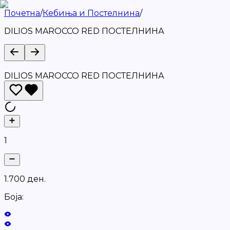
Почетна
/
Кебиња и Постелнина
/
DILIOS MAROCCO RED ПОСТЕЛНИНА
DILIOS MAROCCO RED ПОСТЕЛНИНА
1
1
.
7
0
0
д
е
н
.
Боја: