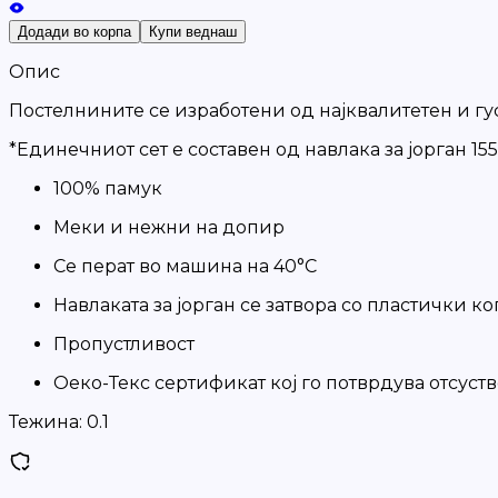
Додади во корпа
Купи веднаш
Опис
Постелнините се изработени од најквалитетен и гу
*Единечниот сет е составен од навлака за јорган 15
100% памук
Меки и нежни на допир
Се перат во машина на 40°C
Навлаката за јорган се затвора со пластички к
Пропустливост
Оеко-Текс сертификат кој го потврдува отсуст
Тежина:
0.1