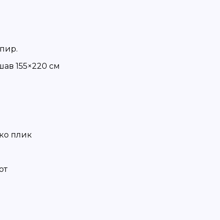
пир.
ршав 155×220 cм
ако плик
от