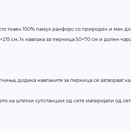
сто ткаен 100% памук ранфорс со природен и мек до
5×215 cм, 1x навлака за перница 50×70 см и долен ча
опчиња, додека навлаките за перница се затвораат к
вото на штетни супстанции од сите материјали од сет