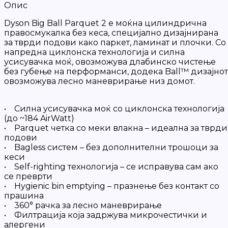
Опис
Dyson Big Ball Parquet 2 е моќна цилиндрична
правосмукалка без кеса, специјално дизајнирана
за тврди подови како паркет, ламинат и плочки. Со
напредна циклонска технологија и силна
усисувачка моќ, овозможува длабинско чистење
без губење на перформанси, додека Ball™ дизајнот
овозможува лесно маневрирање низ домот.
• Силна усисувачка моќ со циклонска технологија
(до ~184 AirWatt)
• Parquet четка со меки влакна – идеална за тврди
подови
• Bagless систем – без дополнителни трошоци за
кеси
• Self-righting технологија – се исправува сам ако
се преврти
• Hygienic bin emptying – празнење без контакт со
прашина
• 360° рачка за лесно маневрирање
• Филтрација која задржува микрочестички и
алергени