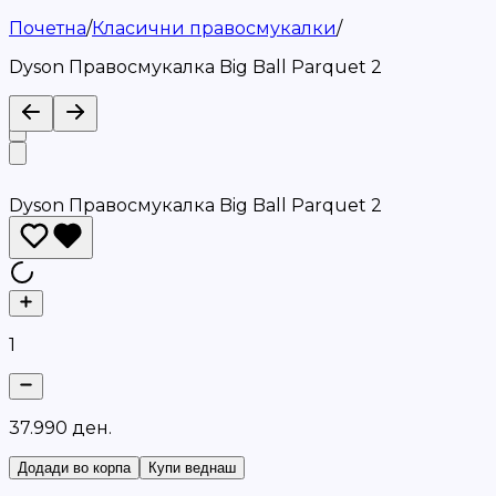
Почетна
/
Класични правосмукалки
/
Dyson Правосмукалка Big Ball Parquet 2
Dyson Правосмукалка Big Ball Parquet 2
1
3
7
.
9
9
0
д
е
н
.
Додади во корпа
Купи веднаш