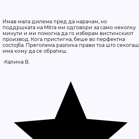
Имав мала дилема пред да нарачам, но
поддршката на Mitra ми одговори за само неколку
минути и ми помогна да го изберам вистинскиот
производ. Кога пристигна, беше во перфектна
состојба. Преголема разлика прави тоа што секогаш
има кому да се обратиш.
-Калина В.