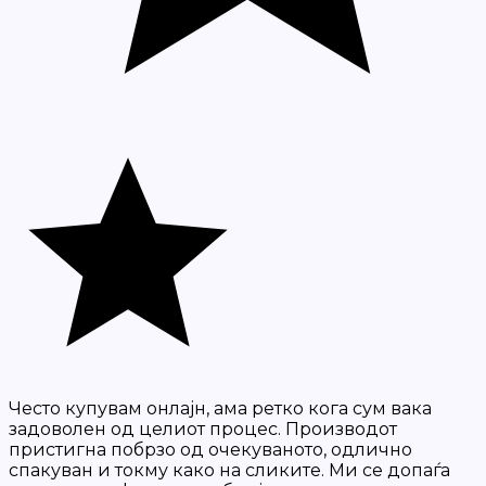
Често купувам онлајн, ама ретко кога сум вака
задоволен од целиот процес. Производот
пристигна побрзо од очекуваното, одлично
спакуван и токму како на сликите. Ми се допаѓа