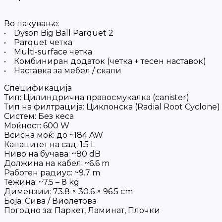
Во пакување:
• Dyson Big Ball Parquet 2
• Parquet четка
• Multi-surface четка
• Комбиниран додаток (четка + тесен наставок)
• Наставка за мебел / скали
Спецификација
Тип: Цилиндрична правосмукалка (canister)
Тип на филтрација: Циклонска (Radial Root Cyclone)
Систем: Без кеса
Моќност: 600 W
Всисна моќ: до ~184 AW
Капацитет на сад: 1.5 L
Ниво на бучава: ~80 dB
Должина на кабел: ~6.6 m
Работен радиус: ~9.7 m
Тежина: ~7.5 – 8 kg
Димензии: 73.8 × 30.6 × 96.5 cm
Боја: Сива / Виолетова
Погодно за: Паркет, Ламинат, Плочки