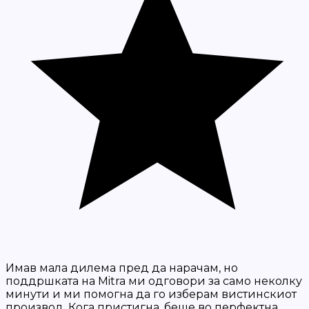
Имав мала дилема пред да нарачам, но
поддршката на Mitra ми одговори за само неколку
минути и ми помогна да го изберам вистинскиот
производ. Кога пристигна, беше во перфектна