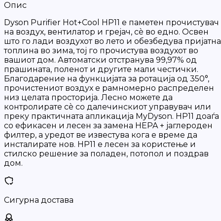
Опис
Dyson Purifier Hot+Cool HP11 е паметен прочистувач
на воздух, вентилатор и грејач, сè во едно. Освен
што го лади воздухот во лето и обезбедува пријатна
топлина во зима, тој го прочистува воздухот во
вашиот дом. Автоматски отстранува 99,97% од
прашината, поленот и другите мали честички.
Благодарение на функцијата за ротација од 350°,
прочистениот воздух е рамномерно распределен
низ целата просторија. Лесно можете да
контролирате сè со далечинскиот управувач или
преку практичната апликација MyDyson. HP11 доаѓа
со ефикасен и лесен за замена HEPA + јаглероден
филтер, а уредот ве известува кога е време да
инсталирате нов. HP11 е лесен за користење и
стилско решение за поладен, потопол и поздрав
дом.
Сигурна достава