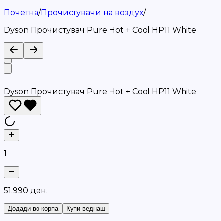
Почетна
/
Прочистувачи на воздух
/
Dyson Прочистувач Pure Hot + Cool HP11 White
Dyson Прочистувач Pure Hot + Cool HP11 White
1
5
1
.
9
9
0
д
е
н
.
Додади во корпа
Купи веднаш