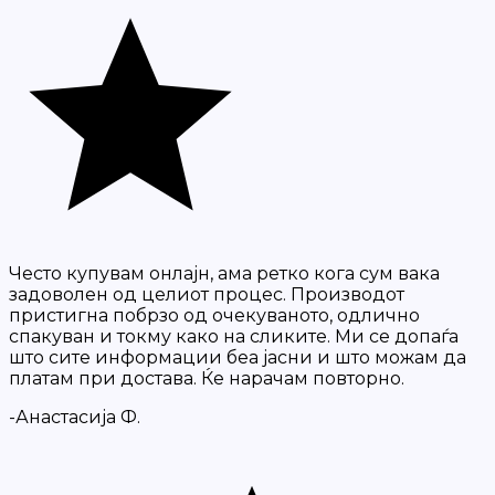
Често купувам онлајн, ама ретко кога сум вака
задоволен од целиот процес. Производот
пристигна побрзо од очекуваното, одлично
спакуван и токму како на сликите. Ми се допаѓа
што сите информации беа јасни и што можам да
платам при достава. Ќе нарачам повторно.
-Анастасија Ф.