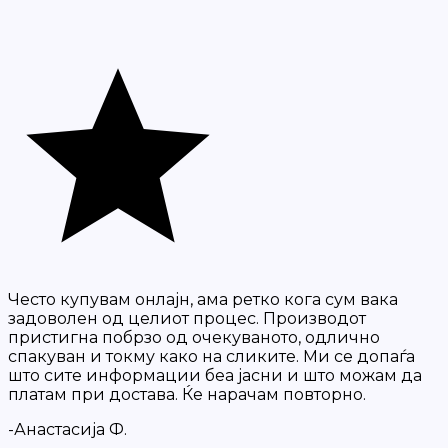
Често купувам онлајн, ама ретко кога сум вака
задоволен од целиот процес. Производот
пристигна побрзо од очекуваното, одлично
спакуван и токму како на сликите. Ми се допаѓа
што сите информации беа јасни и што можам да
платам при достава. Ќе нарачам повторно.
-Анастасија Ф.