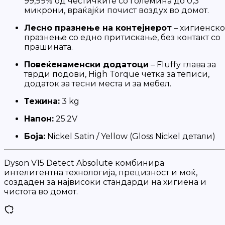
99,99% од честичките со големина до 0,3
микрони, враќајќи почист воздух во домот.
Лесно празнење на контејнерот
– хигиенско
празнење со едно притискање, без контакт со
прашината.
Повеќенаменски додатоци
– Fluffy глава за
тврди подови, High Torque четка за теписи,
додаток за тесни места и за мебел.
Тежина:
3 kg
Напон:
25.2V
Боја:
Nickel Satin / Yellow (Gloss Nickel детали)
Dyson V15 Detect Absolute комбинира
интелигентна технологија, прецизност и моќ,
создаден за највисоки стандарди на хигиена и
чистота во домот.