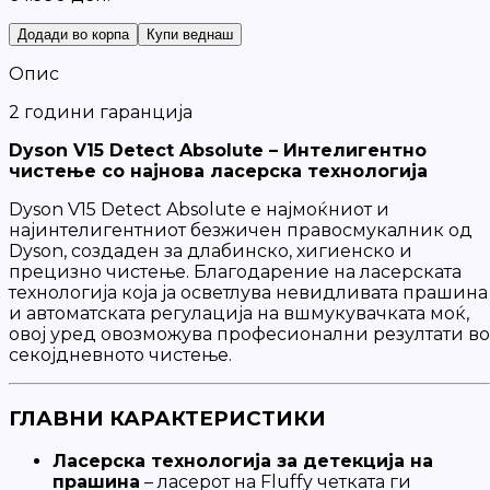
Додади во корпа
Купи веднаш
Опис
2 години гаранција
Dyson V15 Detect Absolute – Интелигентно
чистење со најнова ласерска технологија
Dyson V15 Detect Absolute е најмоќниот и
најинтелигентниот безжичен правосмукалник од
Dyson, создаден за длабинско, хигиенско и
прецизно чистење. Благодарение на ласерската
технологија која ја осветлува невидливата прашина
и автоматската регулација на вшмукувачката моќ,
овој уред овозможува професионални резултати во
секојдневното чистење.
ГЛАВНИ КАРАКТЕРИСТИКИ
Ласерска технологија за детекција на
прашина
– ласерот на Fluffy четката ги