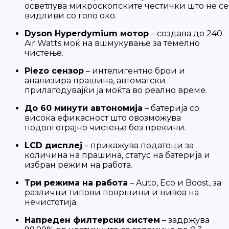
осветлува микроскопските честички што не се
видливи со голо око.
Dyson Hyperdymium мотор
– создава до 240
Air Watts моќ на вшмукување за темелно
чистење.
Piezo сензор
– интелигентно брои и
анализира прашина, автоматски
прилагодувајќи ја моќта во реално време.
До 60 минути автономија
– батерија со
висока ефикасност што овозможува
подолготрајно чистење без прекини.
LCD дисплеј
– прикажува податоци за
количина на прашина, статус на батерија и
избран режим на работа.
Три режима на работа
– Auto, Eco и Boost, за
различни типови површини и нивоа на
нечистотија.
Напреден филтерски систем
– задржува