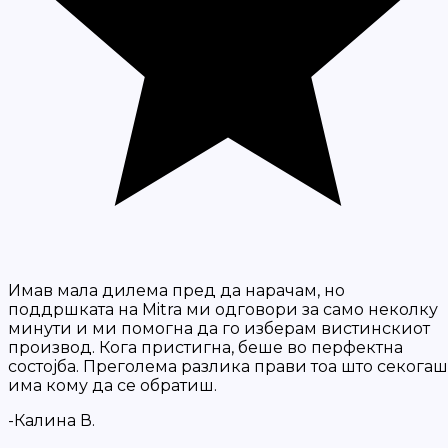
Имав мала дилема пред да нарачам, но
поддршката на Mitra ми одговори за само неколку
минути и ми помогна да го изберам вистинскиот
производ. Кога пристигна, беше во перфектна
состојба. Преголема разлика прави тоа што секогаш
има кому да се обратиш.
-Калина В.