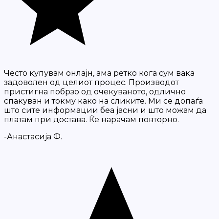
Често купувам онлајн, ама ретко кога сум вака
задоволен од целиот процес. Производот
пристигна побрзо од очекуваното, одлично
спакуван и токму како на сликите. Ми се допаѓа
што сите информации беа јасни и што можам да
платам при достава. Ќе нарачам повторно.
-Анастасија Ф.