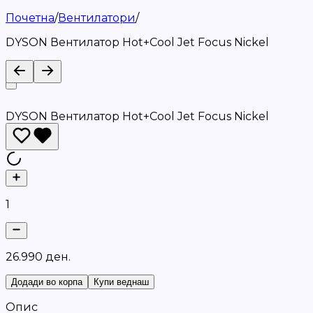
Почетна
/
Вентилатори
/
DYSON Вентилатор Hot+Cool Jet Focus Nickel
DYSON Вентилатор Hot+Cool Jet Focus Nickel
1
2
6
.
9
9
0
д
е
н
.
Додади во корпа
Купи веднаш
Опис