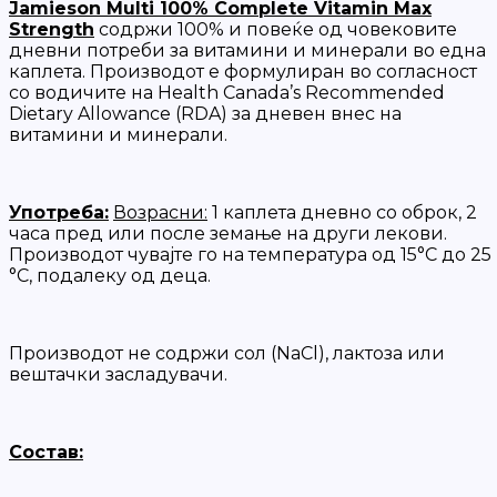
​Jamieson Multi 100% Complete Vitamin Max
Strength
содржи 100% и повеќе од човековите
дневни потреби за витамини и минерали во една
каплета. Производот е формулиран во согласност
со водичите на
Health Canada’s Recommended
Dietary Allowance (RDA)
за дневен внес на
витамини и минерали.
Употреба:
Возрасни:
1 каплета дневно со оброк, 2
часа пред или после земање на други лекови.
Производот чувајте го на температура од 15°C до 25
°C, подалеку од деца.
Производот не содржи сол (NaCl), лактоза или
вештачки засладувачи.
Состав: