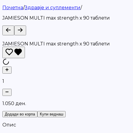
Почетна
/
Здравје и суплементи
/
JAMIESON MULTI max strength х 90 таблети
JAMIESON MULTI max strength х 90 таблети
1
1
.
0
5
0
д
е
н
.
Додади во корпа
Купи веднаш
Опис