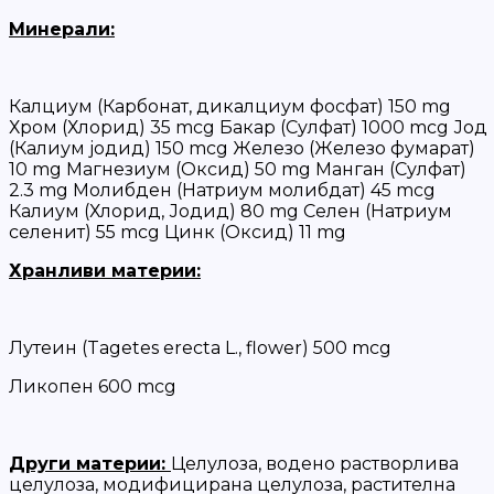
Минерали:
Калциум (Карбонат, дикалциум фосфат) 150 mg
Хром (Хлорид) 35 mcg Бакар (Сулфат) 1000 mcg Јод
(Калиум јодид) 150 mcg Железо (Железо фумарат)
10 mg Магнезиум (Оксид) 50 mg Манган (Сулфат)
2.3 mg Молибден (Натриум молибдат) 45 mcg
Калиум (Хлорид, Јодид) 80 mg Селен (Натриум
селенит) 55 mcg Цинк (Оксид) 11 mg
Хранливи материи:
Лутеин (Tagetes erecta L., flower) 500 mcg
Ликопен 600 mcg
Други материи:
Целулоза, водено растворлива
целулоза, модифицирана целулоза, растителна