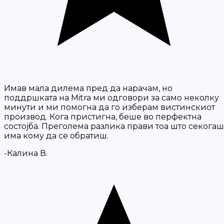
Имав мала дилема пред да нарачам, но
поддршката на Mitra ми одговори за само неколку
минути и ми помогна да го изберам вистинскиот
производ. Кога пристигна, беше во перфектна
состојба. Преголема разлика прави тоа што секогаш
има кому да се обратиш.
-Калина В.