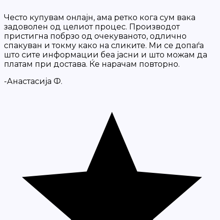
Често купувам онлајн, ама ретко кога сум вака
задоволен од целиот процес. Производот
пристигна побрзо од очекуваното, одлично
спакуван и токму како на сликите. Ми се допаѓа
што сите информации беа јасни и што можам да
платам при достава. Ќе нарачам повторно.
-Анастасија Ф.