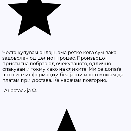
Често купувам онлајн, ама ретко кога сум вака
задоволен од целиот процес. Производот
пристигна побрзо од очекуваното, одлично
спакуван и токму како на сликите. Ми се допаѓа
што сите информации беа јасни и што можам да
платам при достава. Ќе нарачам повторно.
-Анастасија Ф.