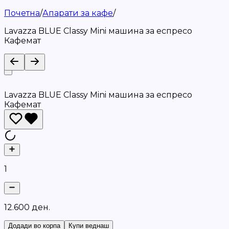
Почетна
/
Апарати за кафе
/
Lavazza BLUE Classy Mini машина за еспресо
Кафемат
Lavazza BLUE Classy Mini машина за еспресо
Кафемат
1
1
2
.
6
0
0
д
е
н
.
Додади во корпа
Купи веднаш