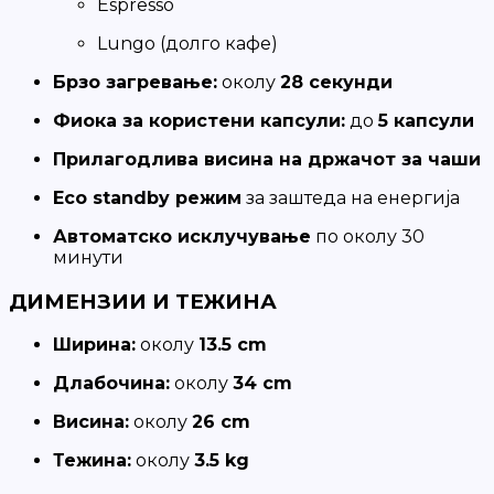
Espresso
Lungo (долго кафе)
Брзо загревање:
околу
28 секунди
Фиока за користени капсули:
до
5 капсули
Прилагодлива висина на држачот за чаши
Eco standby режим
за заштеда на енергија
Автоматско исклучување
по околу 30
минути
ДИМЕНЗИИ И ТЕЖИНА
Ширина:
околу
13.5 cm
Длабочина:
околу
34 cm
Висина:
околу
26 cm
Тежина:
околу
3.5 kg