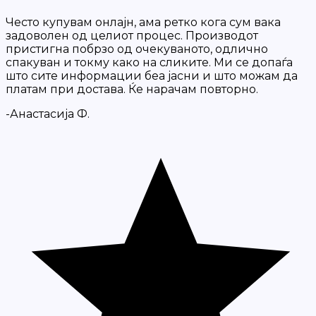
Често купувам онлајн, ама ретко кога сум вака
задоволен од целиот процес. Производот
пристигна побрзо од очекуваното, одлично
спакуван и токму како на сликите. Ми се допаѓа
што сите информации беа јасни и што можам да
платам при достава. Ќе нарачам повторно.
-Анастасија Ф.