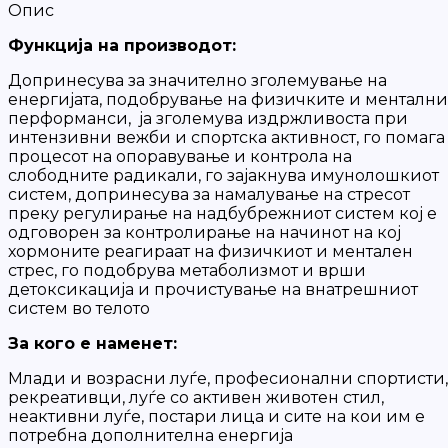
Опис
Функција на производот:
Допринесува за значително зголемување на
енергијата, подобрување на физичките и ментални
перформанси, ја зголемува издржливоста при
интензивни вежби и спортска активност, го помага
процесот на опоравување и контрола на
слободните радикали, го зајакнува имунолошкиот
систем, допринесува за намалување на стресот
преку регулирање на надбубрежниот систем кој е
одговорен за контролирање на начинот на кој
хормоните реагираат на физичкиот и ментален
стрес, го подобрува метаболизмот и врши
детоксикација и прочистување на внатрешниот
систем во телото
За кого е наменет:
Млади и возрасни луѓе, професионални спортисти,
рекреативци, луѓе со активен животен стил,
неактивни луѓе, постари лица и сите на кои им е
потребна дополнителна енергија