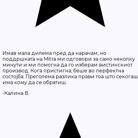
Имав мала дилема пред да нарачам, но
поддршката на Mitra ми одговори за само неколку
минути и ми помогна да го изберам вистинскиот
производ. Кога пристигна, беше во перфектна
состојба. Преголема разлика прави тоа што секогаш
има кому да се обратиш.
-Калина В.