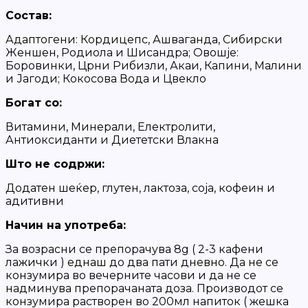
Состав:
Адаптогени:
Кордицепс, Ашваганда, Сибирски
Женшен, Родиола и Шисандра;
Овошје:
Боровинки, Црни Рибизли, Акаи, Капини, Малини
и Јагоди; Кокосова Вода и Цвекло
Богат со:
Витамини, Минерали, Електролити,
Антиоксиданти и Диететски Влакна
Што не содржи:
Додатен шеќер, глутен, лактоза, соја, кофеин и
адитивни
Начин на употреба:
За возрасни се препорачува 8g ( 2-3 кафени
лажички ) еднаш до два пати дневно. Да не се
конзумира во вечерните часови и да не се
надминува препорачаната доза. Производот се
конзумира растворен во 200мл напиток ( жешка