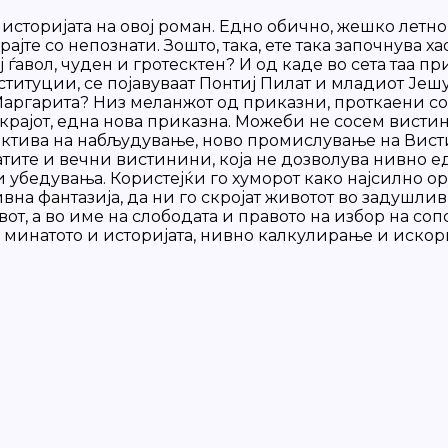
историјата на овој роман. Едно обично, жешко летно 
те со непознати. Зошто, така, ете така започнува хаос
ј ѓавол, чуден и гротесктен? И од каде во сета таа 
титуции, се појавуваат Понтиј Пилат и младиот Јешу
Маргарита? Низ меланжот од приказни, проткаени со
 крајот, една нова приказна. Можеби не сосем вистин
ктива на набљудување, ново промислување на Вистин
атите и вечни вистинини, која не дозволува нивно е
бедувања. Користејќи го хуморот како најсилно ору
тивна фантазија, да ни го скројат животот во задушли
вот, а во име на слободата и правото на избор на соп
 минатото и историјата, нивно калкулирање и иско