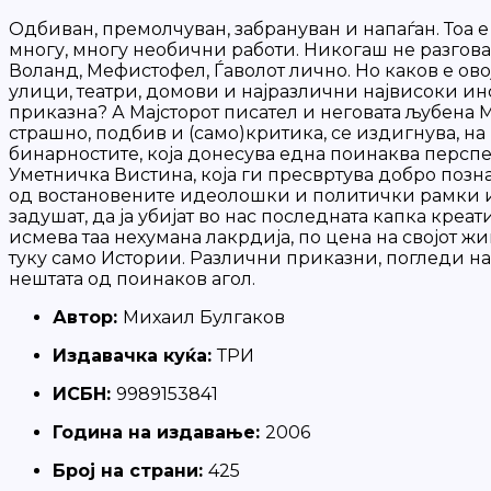
Одбиван, премолчуван, забрануван и напаѓан. Тоа е 
многу, многу необични работи. Никогаш не разговарај
Воланд, Мефистофел, Ѓаволот лично. Но каков е ово
улици, театри, домови и најразлични највисоки инс
приказна? А Мајсторот писател и неговата љубена 
страшно, подбив и (само)критика, се издигнува, на
бинарностите, која донесува една поинаква перспе
Уметничка Вистина, која ги пресвртува добро позн
од востановените идеолошки и политички рамки и у
задушат, да ја убијат во нас последната капка креа
исмева таа нехумана лакрдија, по цена на својот жи
туку само Истории. Различни приказни, погледи на
нештата од поинаков агол.
Автор:
Михаил Булгаков
Издавачка куќа:
ТРИ
ИСБН:
9989153841
Година на издавање:
2006
Број на страни:
425