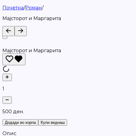
Почетна
/
Роман
/
Мајсторот и Маргарита
Мајсторот и Маргарита
1
5
0
0
д
е
н
.
Додади во корпа
Купи веднаш
Опис