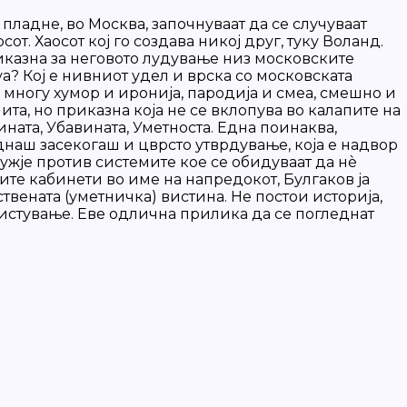
пладне, во Москва, започнуваат да се случуваат
от. Хаосот кој го создава никој друг, туку Воланд.
приказна за неговото лудување низ московските
а? Кој е нивниот удел и врска со московската
 многу хумор и иронија, пародија и смеа, смешно и
ита, но приказна која не се вклопува во калапите на
ата, Убавината, Уметноста. Една поинаква,
днаш засекогаш и цврсто утврдување, која е надвор
жје против системите кое се обидуваат да нè
вите кабинети во име на напредокот, Булгаков ја
ствената (уметничка) вистина. Не постои историја,
ристување. Еве одлична прилика да се погледнат